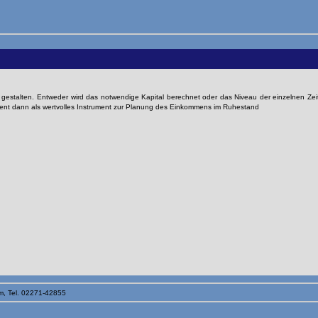
l gestalten. Entweder wird das notwendige Kapital berechnet oder das Niveau der einzelnen Zeit
ent dann als wertvolles Instrument zur Planung des Einkommens im Ruhestand
m, Tel. 02271-42855