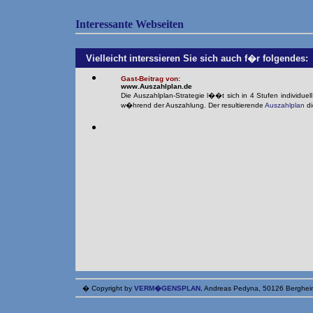
Interessante Webseiten
Vielleicht interssieren Sie sich auch f�r folgendes:
Gast-Beitrag von:
www.Auszahlplan.de
Die Auszahlplan-Strategie l��t sich in 4 Stufen individuel
w�hrend der Auszahlung. Der resultierende
Auszahlplan
di
� Copyright by
VERM�GENSPLAN
, Andreas Pedyna, 50126 Berghei